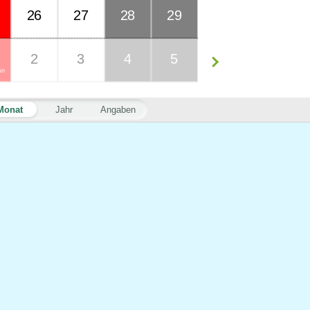
26
27
28
29
2
3
4
5
An
Monat
Jahr
Angaben