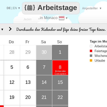
Arbeitstage
DE
|
EN
▼
Angestellter
▼
..in Monaco
▼
Jeden
Durchsuche den Kalender und füge deine freien Tage hinzu.
▼
Tag
Tage im Mo
Do
Fr
Sa
So
Arbeitst
Feiertag
28
29
30
1
Wochene
Urlaube
5
6
7
8
Immaculée
Conception
12
13
14
15
19
20
21
22