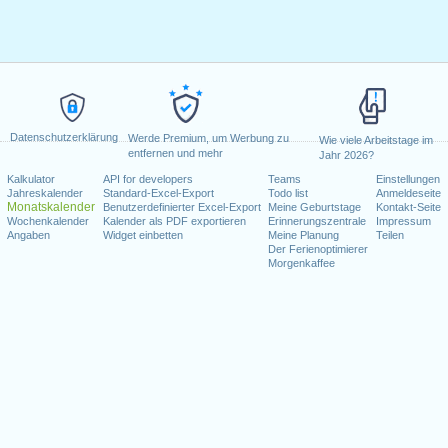
Datenschutzerklärung
Werde Premium, um Werbung zu
Wie viele Arbeitstage im
entfernen und mehr
Jahr 2026?
Kalkulator
API for developers
Teams
Einstellungen
Jahreskalender
Standard-Excel-Export
Todo list
Anmeldeseite
Monatskalender
Benutzerdefinierter Excel-Export
Meine Geburtstage
Kontakt-Seite
Wochenkalender
Kalender als PDF exportieren
Erinnerungszentrale
Impressum
Angaben
Widget einbetten
Meine Planung
Teilen
Der Ferienoptimierer
Morgenkaffee