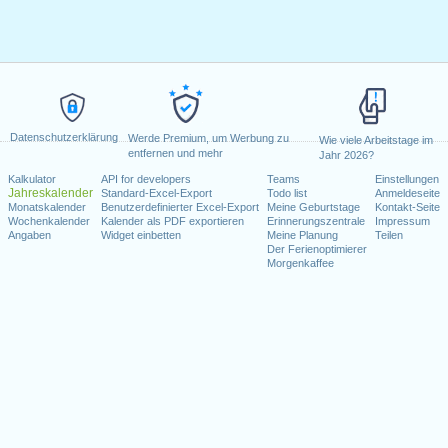
Datenschutzerklärung
Werde Premium, um Werbung zu
Wie viele Arbeitstage im
entfernen und mehr
Jahr 2026?
Kalkulator
API for developers
Teams
Einstellungen
Jahreskalender
Standard-Excel-Export
Todo list
Anmeldeseite
Monatskalender
Benutzerdefinierter Excel-Export
Meine Geburtstage
Kontakt-Seite
Wochenkalender
Kalender als PDF exportieren
Erinnerungszentrale
Impressum
Angaben
Widget einbetten
Meine Planung
Teilen
Der Ferienoptimierer
Morgenkaffee