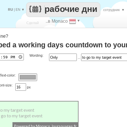
рабочие дни
RU
|
EN
▼
сотрудник
▼
..в Monaco
▼
Сделай
ine?
каждый
ed a working days countdown to your
Wording:
...
Text-color:
ont-size:
px