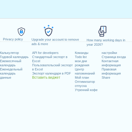
Privacy policy
Upgrade your account to remove
How many working days in
ads & more
year 2026?
Калькулятор
API for developers
Команды
настройки
Годовой календарь
Стандартный экспорт в
Todo list
Страница входа
Ежемесячный
Excel
мои дни
Контактная
календарь
Пользовательский экспорт
рождения
информация
Еженедельный
в Excel
Центр
Правовая
календарь
Экспорт календаря в PDF
напоминаний
информация
Вставить виджет
данные
Мой план
Share
Оптимизатор
отпуска
Утренний кофе