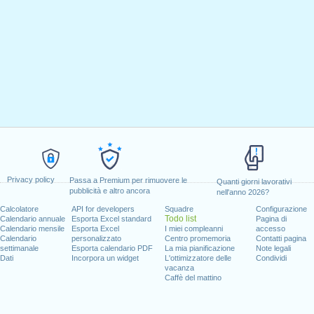
Privacy policy
Passa a Premium per rimuovere le
Quanti giorni lavorativi
pubblicità e altro ancora
nell'anno 2026?
Calcolatore
API for developers
Squadre
Configurazione
Todo list
Calendario annuale
Esporta Excel standard
Pagina di
Calendario mensile
Esporta Excel
I miei compleanni
accesso
Calendario
personalizzato
Centro promemoria
Contatti pagina
settimanale
Esporta calendario PDF
La mia pianificazione
Note legali
Dati
Incorpora un widget
L'ottimizzatore delle
Condividi
vacanza
Caffè del mattino