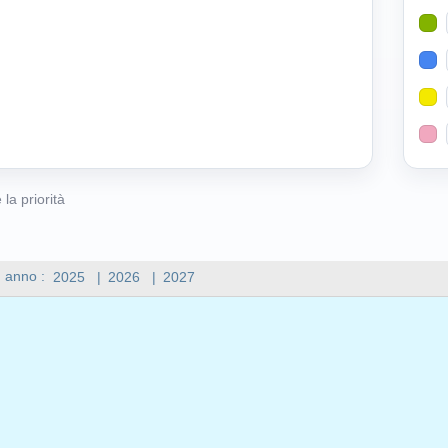
 la priorità
n anno :
2025
|
2026
|
2027