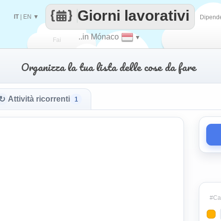
Giorni lavorativi
IT
|
EN
▼
Dipend
..in Mónaco
▼
Fai
Organizza la tua lista delle cose da fare
contare
↻
Attività ricorrenti
1
#Cat