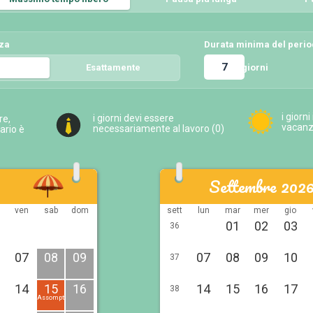
nza
Durata minima del peri
giorni
5
Esattamente
5
i giorni
i giorni devi essere
re,
vacanza
necessariamente al lavoro (
0
)
ario è
Settembre 202
ven
sab
dom
sett
lun
mar
mer
gio
01
02
03
36
07
08
09
07
08
09
10
37
14
15
16
14
15
16
17
38
Assomption