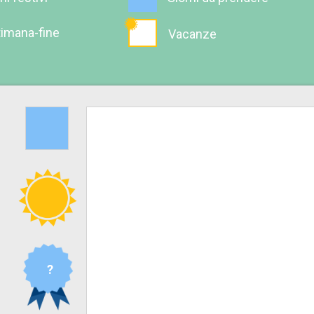
timana-fine
Vacanze
?