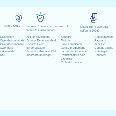
Privacy policy
Passa a Premium per rimuovere le
Quanti giorni lavorativi
pubblicità e altro ancora
nell'anno 2026?
Calcolatore
API for developers
Squadre
Configurazione
Calendario annuale
Esporta Excel standard
Todo list
Pagina di
Calendario mensile
Esporta Excel
I miei compleanni
accesso
Calendario
personalizzato
Centro promemoria
Contatti pagina
settimanale
Esporta calendario PDF
La mia pianificazione
Note legali
Dati
Incorpora un widget
L'ottimizzatore delle
Condividi
vacanza
Caffè del mattino