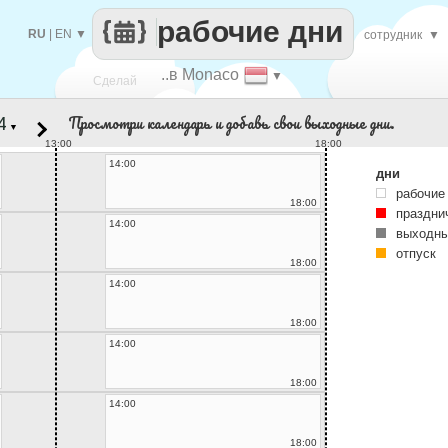
рабочие дни
RU
|
EN
▼
сотрудник
▼
..в Monaco
▼
Сделай
Просмотри календарь и добавь свои выходные дни.
▼
каждый
13:00
18:00
14:00
дни
рабочие
18:00
праздни
14:00
выходны
отпуск
18:00
14:00
18:00
14:00
18:00
14:00
18:00