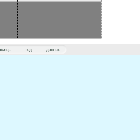
місяць
год
данные