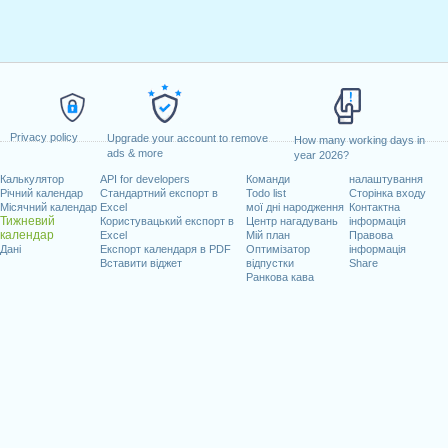
Privacy policy
Upgrade your account to remove
How many working days in
ads & more
year 2026?
Калькулятор
API for developers
Команди
налаштування
Річний календар
Стандартний експорт в
Todo list
Сторінка входу
Місячний календар
Excel
мої дні народження
Контактна
Тижневий
Користувацький експорт в
Центр нагадувань
інформація
календар
Excel
Мій план
Правова
Дані
Експорт календаря в PDF
Оптимізатор
інформація
Вставити віджет
відпустки
Share
Ранкова кава