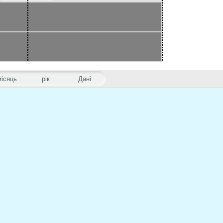
місяць
рік
Дані