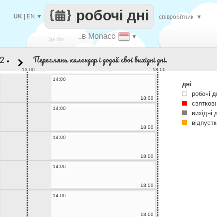
робочі дні
UK
|
EN
▼
співробітник
▼
..в Monaco
▼
Зроби
Переглянь календар і додай свої вихідні дні.
▼
кожен
13:00
18:00
14:00
дні
робочі д
18:00
святкові
14:00
вихідні 
відпустк
18:00
14:00
18:00
14:00
18:00
14:00
18:00