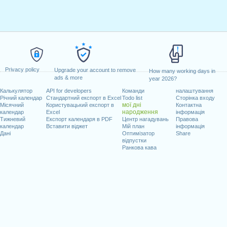
Privacy policy
Upgrade your account to remove
How many working days in
ads & more
year 2026?
Калькулятор
API for developers
Команди
налаштування
Річний календар
Стандартний експорт в Excel
Todo list
Сторінка входу
мої дні
Місячний
Користувацький експорт в
Контактна
народження
календар
Excel
інформація
Тижневий
Експорт календаря в PDF
Центр нагадувань
Правова
календар
Вставити віджет
Мій план
інформація
Дані
Оптимізатор
Share
відпустки
Ранкова кава