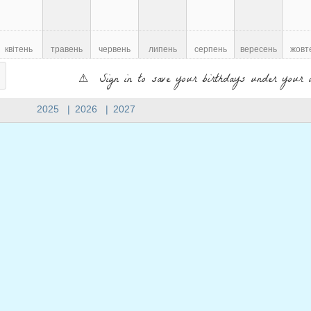
квітень
травень
червень
липень
серпень
вересень
жовт
⚠ Sign in to save your birthdays under your 
2025
|
2026
|
2027