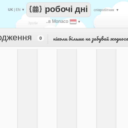
робочі дні
UK
|
EN
▼
співробітник
▼
..в Monaco
▼
Зроби
родження
ніколи більше не забувай жодног
0
кожен