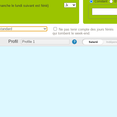
Constant
Év
anche le lundi suivant est férié)
Ne pas tenir compte des jours fériés
qui tombent le week-end.
Profil
?
Salarié
Indépen