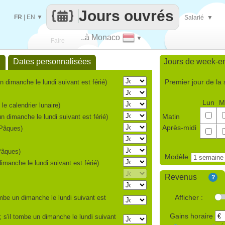
Jours ouvrés
FR
|
EN
▼
Salarié
▼
..à Monaco
▼
Faire
l
Dates personnalisées
Jours de week-e
que
Premier jour de la
un dimanche le lundi suivant est férié)
Lun
M
le calendrier lunaire)
Matin
un dimanche le lundi suivant est férié)
Après-midi
 Pâques)
 Pâques)
Modèle
imanche le lundi suivant est férié)
Revenus
?
Afficher :
ombe un dimanche le lundi suivant est
Gains horaire
s'il tombe un dimanche le lundi suivant