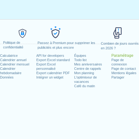
Politique de
Passez à Premium pour supprimer les
Combien de jours ouvrés
confidentialité
publicités et plus encore
en 2026 ?
Paramétrage
Calculatrice
API for developers
Équipes
Calendrier annuel
Export Excel standard
Todo list
Page de
Calendrier mensuel
Export Excel
Mes anniversaires
connexion
Calendrier
personnalisé
Centre de rappels
Page de contact
hebdomadaire
Export calendrier PDF
Mon planning
Mentions légales
Données
Intégrer un widget
L'optimiseur de
Partager
vacances
Café du matin