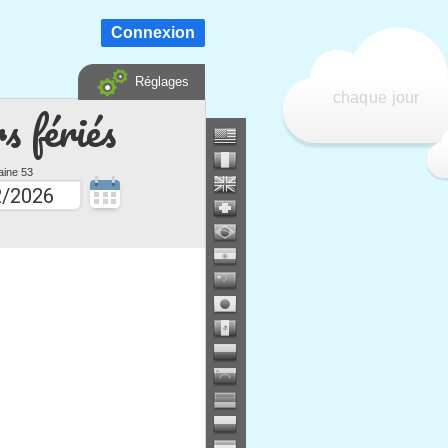
Connexion
Réglages
chaque jour
s fériés
ine 53