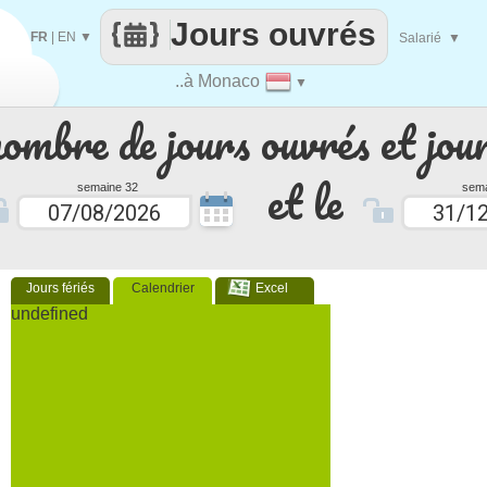
Jours ouvrés
FR
|
EN
▼
Salarié
▼
..à Monaco
▼
nombre de jours ouvrés et jour
et le
semaine 32
sema
Jours fériés
Calendrier
Excel
undefined