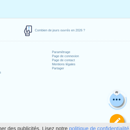
Combien de jours ouvrés en 2026 ?
Paramétrage
Page de connexion
Page de contact
Mentions légales
Partager
s
AI
Dé
her des publicités. Lisez notre
politique de confidentialité