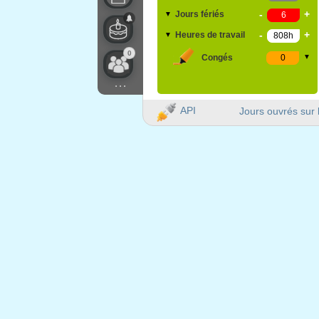
-
+
Jours fériés
▼
-
+
Heures de travail
▼
0
Congés
▼
...
API
Jours ouvrés sur 