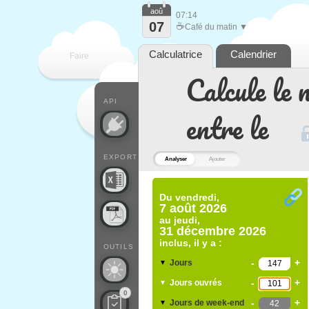
aoû
07:14
07
☕
Café du matin ▼
Calculatrice
Calendrier
Faire
Calcule le 
que
API
entre le
EXPORT
Analyser
Ajouter
Du
vendredi,
7 août 2026
au
jeudi,
31 décembre 2026
inclus, il y a :
OUTILS
-
+
Jours
▼
-
+
Jours ouvrés
▼
0
-
+
Jours de week-end
▼