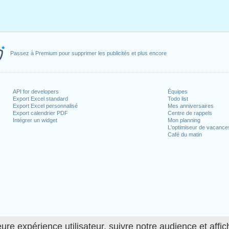
Passez à Premium pour supprimer les publicités et plus encore
API for developers
Équipes
Export Excel standard
Todo list
Export Excel personnalisé
Mes anniversaires
Export calendrier PDF
Centre de rappels
Intégrer un widget
Mon planning
L'optimiseur de vacance
Café du matin
ure expérience utilisateur, suivre notre audience et affic