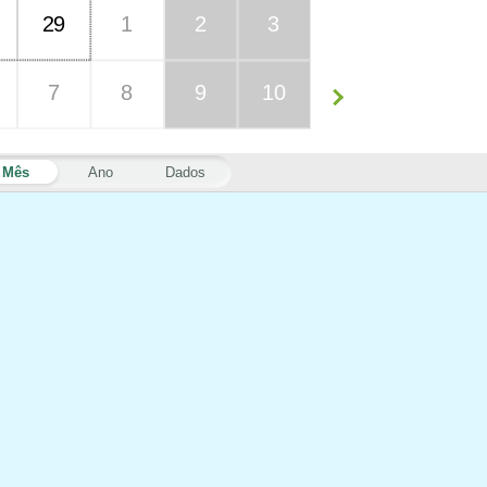
29
1
2
3
7
8
9
10
Mês
Ano
Dados