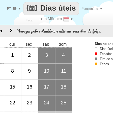
Dias úteis
PT
|
EN
▼
Funcionário
▼
..em Mônaco
▼
Faça
Navegue pelo calendário e adicione seus dias de folga.
▼
cada
Dias no an
qui
sex
sáb
dom
Dias úte
Feriados
1
2
3
4
Fim de 
Férias
8
9
10
11
15
16
17
18
22
23
24
25