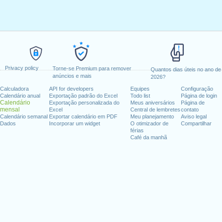
Privacy policy
Torne-se Premium para remover
Quantos dias úteis no ano de
anúncios e mais
2026?
Calculadora
API for developers
Equipes
Configuração
Calendário anual
Exportação padrão do Excel
Todo list
Página de login
Calendário
Exportação personalizada do
Meus aniversários
Página de
mensal
Excel
Central de lembretes
contato
Calendário semanal
Exportar calendário em PDF
Meu planejamento
Aviso legal
Dados
Incorporar um widget
O otimizador de
Compartilhar
férias
Café da manhã