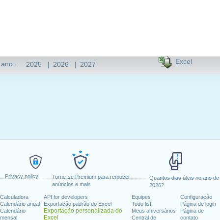
Excel
 ano :
2025
|
2026
|
2027
Privacy policy
Torne-se Premium para remover
Quantos dias úteis no ano de
anúncios e mais
2026?
Calculadora
API for developers
Equipes
Configuração
Calendário anual
Exportação padrão do Excel
Todo list
Página de login
Exportação personalizada do
Calendário
Meus aniversários
Página de
Excel
mensal
Central de
contato