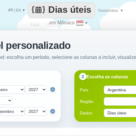
Dias úteis
PT
|
EN
▼
Funcionário
▼
..em Mônaco
▼
Faça
l personalizado
cada
el: escolha um período, selecione as colunas a incluir, visualiz
Escolha as colunas
2
País
+
Região
+
Dados