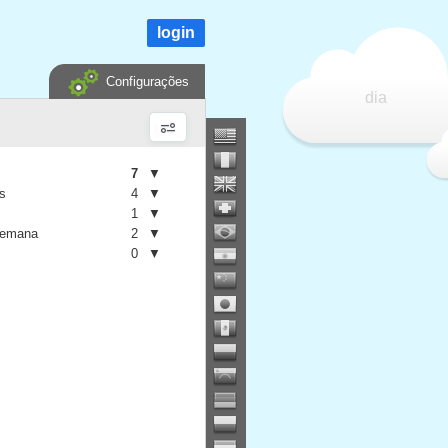
login
Configurações
dia
7
▼
is
4
▼
1
▼
semana
2
▼
0
▼