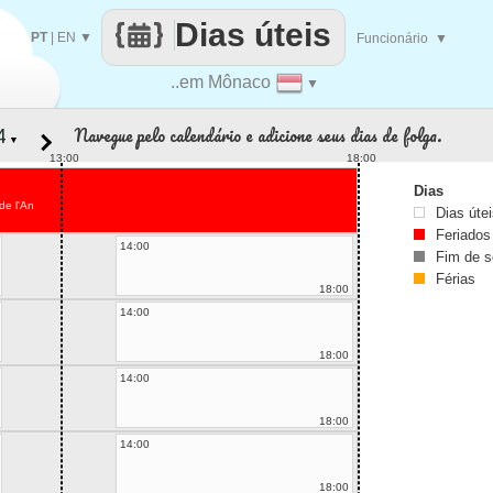
Dias úteis
PT
|
EN
▼
Funcionário
▼
..em Mônaco
▼
Navegue pelo calendário e adicione seus dias de folga.
▼
13:00
18:00
Dias
de l'An
Dias úte
Feriados
14:00
Fim de 
Férias
18:00
14:00
18:00
14:00
18:00
14:00
18:00