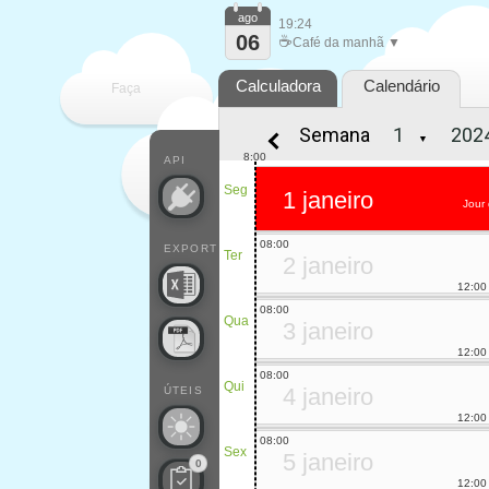
ago
19:24
06
☕
Café da manhã ▼
Calculadora
Calendário
Faça
Semana
▼
cada
8:00
API
Seg
1 janeiro
Jour 
08:00
EXPORT
Ter
2 janeiro
12:00
08:00
Qua
3 janeiro
12:00
08:00
Qui
4 janeiro
ÚTEIS
12:00
08:00
Sex
5 janeiro
0
12:00