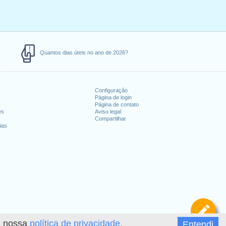
Quantos dias úteis no ano de 2026?
Configuração
Página de login
Página de contato
es
Aviso legal
Compartilhar
ias
De
 a nossa
política de privacidade.
Entendi