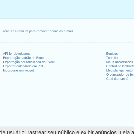
Torne-se Premium para remover anúncios e mais
API for developers
Equipes
Exportação padrão do Excel
Todo list
Exportação personalizada do Excel
Meus aniversários
Exportar calendário em PDF
Central de lembret
Incorporar um widget
Meu planejamento
O otimizador de fér
Café da manhã
 usuário, rastrear seu público e exibir anúncios. Leia