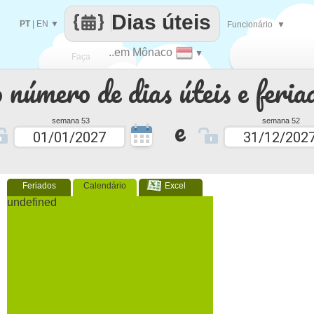
Dias úteis
PT
|
EN
▼
Funcionário
▼
..em Mônaco
▼
Faça
 número de dias úteis e feria
cada
e
semana 53
semana 52
Feriados
Calendário
Excel
undefined