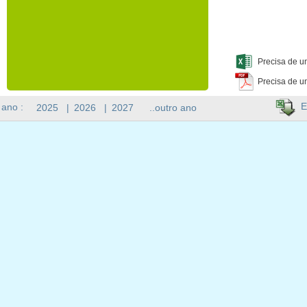
Precisa de u
Precisa de u
E
 ano :
2025
|
2026
|
2027
..outro ano