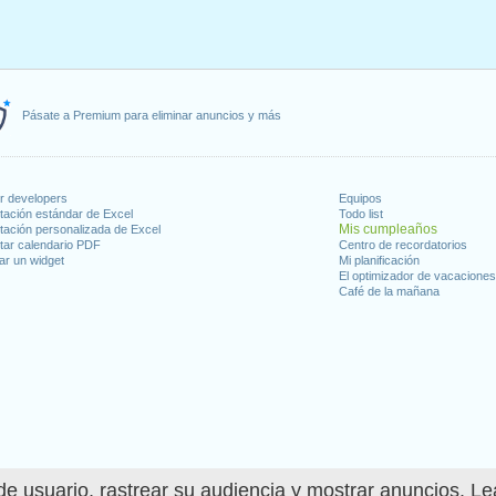
Pásate a Premium para eliminar anuncios y más
or developers
Equipos
tación estándar de Excel
Todo list
Mis cumpleaños
tación personalizada de Excel
tar calendario PDF
Centro de recordatorios
ar un widget
Mi planificación
El optimizador de vacacione
Café de la mañana
e usuario, rastrear su audiencia y mostrar anuncios. L