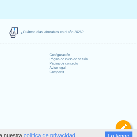
¿Cuántos días laborables en el año 2026?
Configuración
Página de inicio de sesión
Página de contacto
Aviso legal
Compartir
s
De
ea nuestra
política de privacidad.
Lo tengo