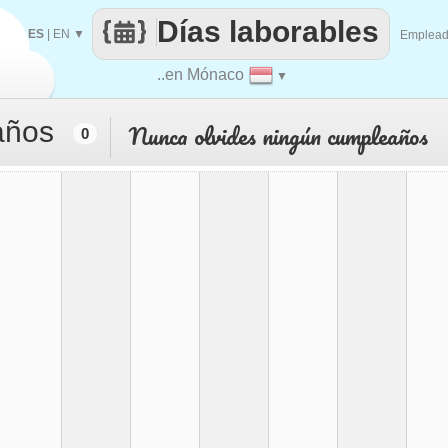
Días laborables
ES
|
EN
▼
Emplea
..en Mónaco
▼
años
Nunca olvides ningún cumpleaños
0