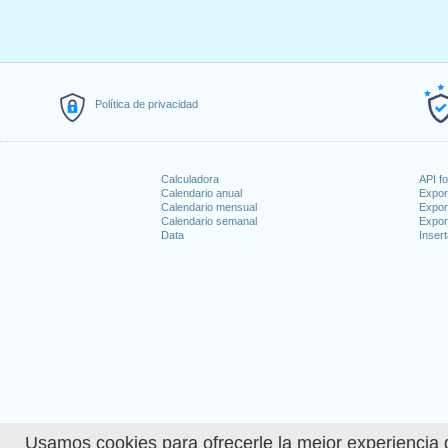
Política de privacidad
Calculadora
API f
Calendario anual
Expor
Calendario mensual
Expor
Calendario semanal
Expor
Data
Insert
Usamos cookies para ofrecerle la mejor experiencia d