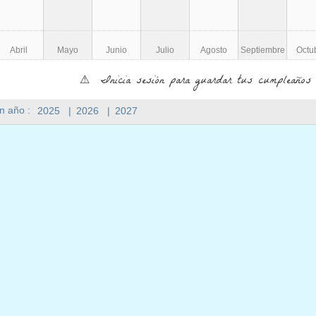
Abril
Mayo
Junio
Julio
Agosto
Septiembre
Octu
⚠ Inicia sesión para guardar tus cumpleaños 
n año :
2025
|
2026
|
2027