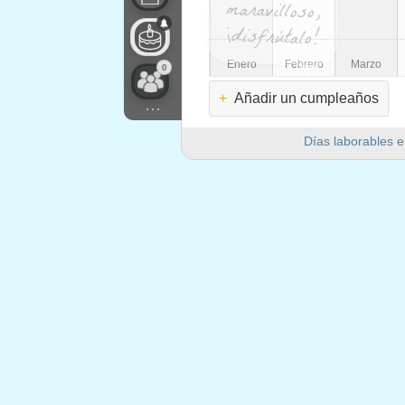
¡disfrútalo!
Enero
Febrero
Marzo
0
+
Añadir un cumpleaños
...
Días laborables e