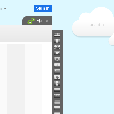
Sign in
do
▼
Ajustes
cada día