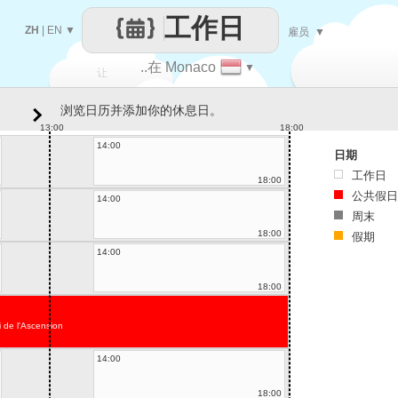
工作日
ZH
|
EN
▼
雇员
▼
..在 Monaco
▼
让
浏览日历并添加你的休息日。
每一天
13:00
18:00
14:00
日期
工作日
18:00
公共假日
14:00
周末
18:00
假期
14:00
18:00
 de l'Ascension
14:00
18:00