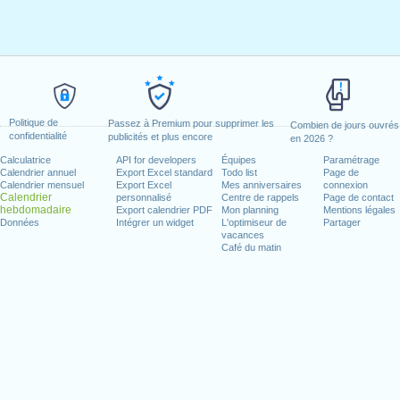
Politique de
Passez à Premium pour supprimer les
Combien de jours ouvrés
confidentialité
publicités et plus encore
en 2026 ?
Calculatrice
API for developers
Équipes
Paramétrage
Calendrier annuel
Export Excel standard
Todo list
Page de
Calendrier mensuel
Export Excel
Mes anniversaires
connexion
Calendrier
personnalisé
Centre de rappels
Page de contact
hebdomadaire
Export calendrier PDF
Mon planning
Mentions légales
Données
Intégrer un widget
L'optimiseur de
Partager
vacances
Café du matin