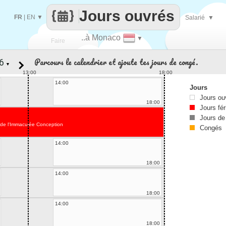
Jours ouvrés
FR
|
EN
▼
Salarié
▼
..à Monaco
▼
Faire
Parcours le calendrier et ajoute tes jours de congé.
▼
que
13:00
18:00
14:00
Jours
Jours ou
18:00
Jours fér
Jours de
 de l'Immaculée Conception
Congés
14:00
18:00
14:00
18:00
14:00
18:00