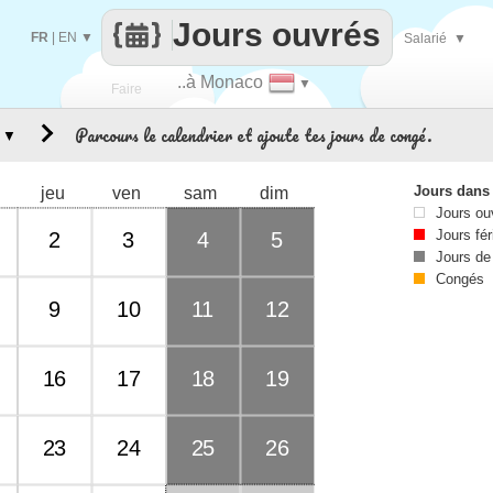
Jours ouvrés
FR
|
EN
▼
Salarié
▼
..à Monaco
▼
Faire
Parcours le calendrier et ajoute tes jours de congé.
▼
que
Jours dans
jeu
ven
sam
dim
Jours ou
Jours fér
2
3
4
5
Jours de
Congés
9
10
11
12
16
17
18
19
23
24
25
26