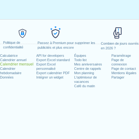
Politique de
Passez à Premium pour supprimer les
Combien de jours ouvrés
confidentialité
publicités et plus encore
en 2026 ?
Calculatrice
API for developers
Équipes
Paramétrage
Calendrier annuel
Export Excel standard
Todo list
Page de
Calendrier mensuel
Export Excel
Mes anniversaires
connexion
Calendrier
personnalisé
Centre de rappels
Page de contact
hebdomadaire
Export calendrier PDF
Mon planning
Mentions légales
Données
Intégrer un widget
L'optimiseur de
Partager
vacances
Café du matin