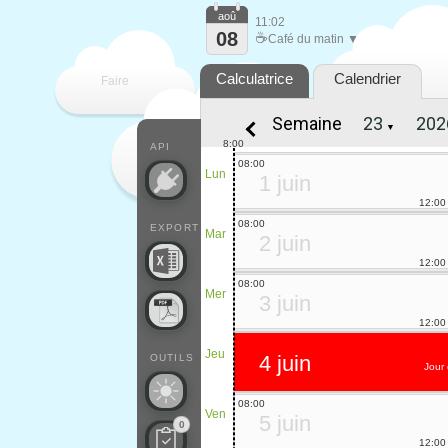
aoû
11:02
08
☕
Café du matin ▼
Calculatrice
Calendrier
Faire
Semaine
▼
que
8:00
API
08:00
Lun
1 juin
12:00
08:00
EXPORT
Mar
2 juin
12:00
08:00
Mer
3 juin
12:00
Jeu
4 juin
OUTILS
Jour 
08:00
Ven
5 juin
0
12:00