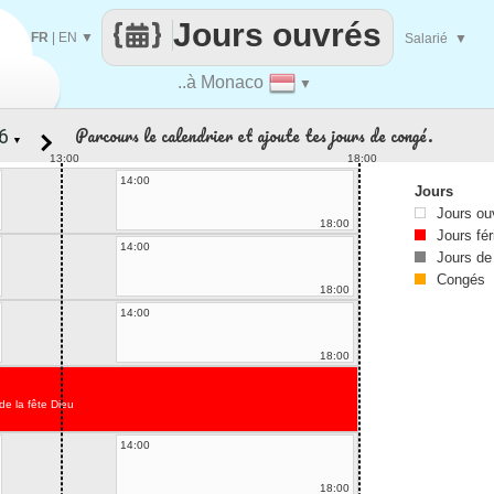
Jours ouvrés
FR
|
EN
▼
Salarié
▼
..à Monaco
▼
Parcours le calendrier et ajoute tes jours de congé.
▼
13:00
18:00
14:00
Jours
Jours ou
18:00
Jours fér
14:00
Jours de
Congés
18:00
14:00
18:00
de la fête Dieu
14:00
18:00