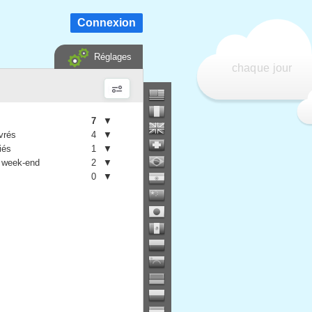
Connexion
Réglages
chaque jour
7
▼
vrés
4
▼
iés
1
▼
 week-end
2
▼
0
▼