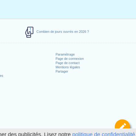
Combien de jours ouvrés en 2026 ?
Paramétrage
Page de connexion
Page de contact
Mentions légales
Partager
ces
Dé
her des publicités. Lisez notre
politique de confidentialité