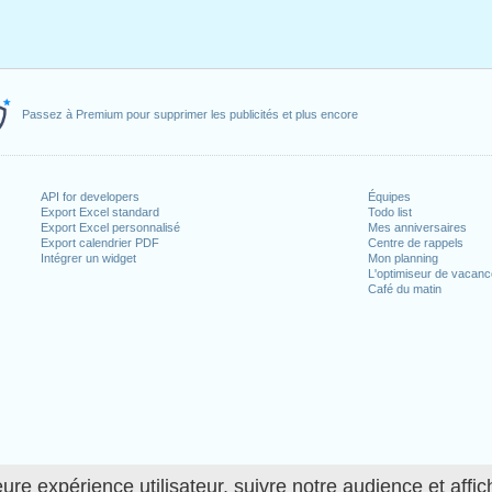
Passez à Premium pour supprimer les publicités et plus encore
API for developers
Équipes
Export Excel standard
Todo list
Export Excel personnalisé
Mes anniversaires
Export calendrier PDF
Centre de rappels
Intégrer un widget
Mon planning
L'optimiseur de vacan
Café du matin
ure expérience utilisateur, suivre notre audience et affic