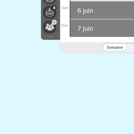
Sam
6 juin
0
Dim
7 juin
...
Semaine