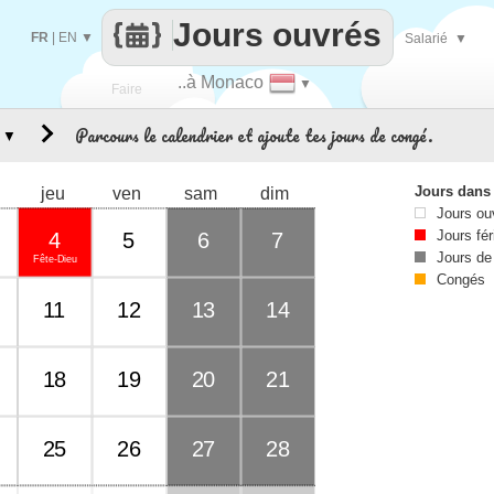
Jours ouvrés
FR
|
EN
▼
Salarié
▼
..à Monaco
▼
Faire
Parcours le calendrier et ajoute tes jours de congé.
▼
que
Jours dans
jeu
ven
sam
dim
Jours ou
Jours fér
4
5
6
7
Jours de
Fête-Dieu
Congés
11
12
13
14
18
19
20
21
25
26
27
28