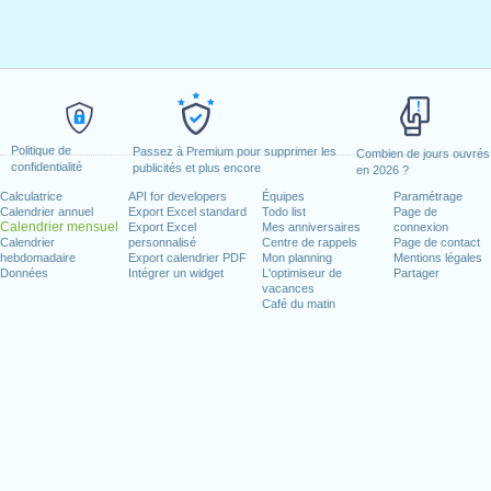
Politique de
Passez à Premium pour supprimer les
Combien de jours ouvrés
confidentialité
publicités et plus encore
en 2026 ?
Calculatrice
API for developers
Équipes
Paramétrage
Calendrier annuel
Export Excel standard
Todo list
Page de
Calendrier mensuel
Export Excel
Mes anniversaires
connexion
Calendrier
personnalisé
Centre de rappels
Page de contact
hebdomadaire
Export calendrier PDF
Mon planning
Mentions légales
Données
Intégrer un widget
L'optimiseur de
Partager
vacances
Café du matin