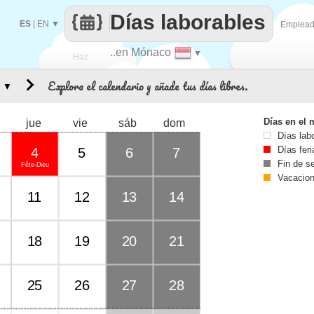
Días laborables
ES
|
EN
▼
Emplea
..en Mónaco
▼
Haz
Explora el calendario y añade tus días libres.
▼
que
Días en el 
jue
vie
sáb
dom
Días lab
Días fer
4
5
6
7
Fin de 
Fête-Dieu
Vacacio
11
12
13
14
18
19
20
21
25
26
27
28