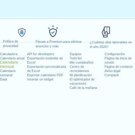
Política de
Pásate a Premium para eliminar
¿Cuántos días laborables en
privacidad
anuncios y más
el año 2026?
Calculadora
API for developers
Equipos
Configuración
Calendario anual
Exportación estándar de
Todo list
Página de inicio de
Calendario
Excel
Mis cumpleaños
sesión
mensual
Exportación personalizada
Centro de
Página de contacto
Calendario
de Excel
recordatorios
Aviso legal
semanal
Exportar calendario PDF
Mi planificación
Compartir
Data
Insertar un widget
El optimizador de
vacaciones
Café de la mañana