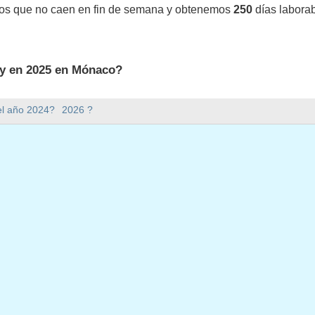
vos que no caen en fin de semana y obtenemos
250
días labora
ay en 2025 en Mónaco?
25 en Mónaco.
el año 2024?
2026 ?
mana hay en 2025?
en 2025.
 tiene 365 días.
 en días laborables en 2025?
aborables en 2025.
en días laborables en 2025
ro, 2025
s, 27 enero, 2025