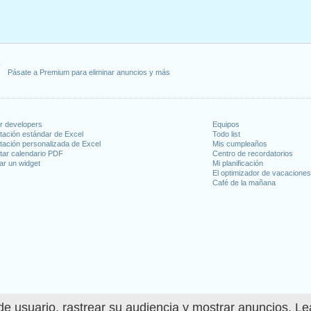
il, 2025
o, 2025
 29 mayo, 2025
9 junio, 2025
9 junio, 2025
Pásate a Premium para eliminar anuncios y más
, 15 agosto, 2025
noviembre, 2025
ion
: lunes, 8 diciembre, 2025
or developers
Equipos
embre, 2025
tación estándar de Excel
Todo list
tación personalizada de Excel
Mis cumpleaños
tar calendario PDF
Centro de recordatorios
 en fin de semana
ar un widget
Mi planificación
El optimizador de vacacione
1 noviembre, 2025
Café de la mañana
días laborables para 2025
in 2024 in Mónaco?
in 2026 in Mónaco?
e usuario, rastrear su audiencia y mostrar anuncios. L