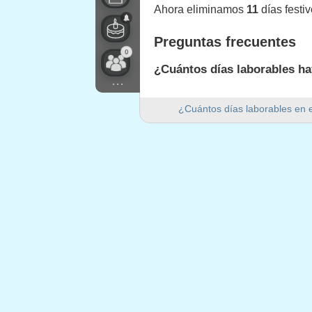
Ahora eliminamos
11
días festi
Preguntas frecuentes
0
¿Cuántos días laborables h
...
Hay 250 días laborables en 20
¿Cuántos días laborables en 
¿Cuántos días de fin de se
Hay 104 días de fin de semana 
¿Es 2025 un año bisiesto?
No. 2025 no es un año bisiesto y
¿Cuántos días festivos caen
11 días festivos caen en días l
Días festivos que caen 
1.
Jour de l'An
: miércoles, 1 ene
2.
Jour de la Sainte Dévote
: lune