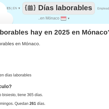
Días laborables
ES
|
EN
▼
Emplea
..en Mónaco
▼
aborables hay en 2025 en Mónaco
orables en Mónaco.
n días laborables
culo?
bisiesto, tiene 365 días.
omingos. Quedan
261
días.