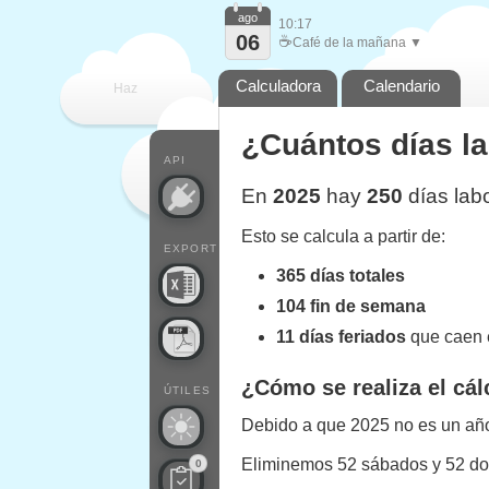
ago
10:17
06
☕
Café de la mañana ▼
Calculadora
Calendario
Haz
¿Cuántos días l
que
API
En
2025
hay
250
días lab
Esto se calcula a partir de:
EXPORT
365 días totales
104 fin de semana
11 días feriados
que caen e
¿Cómo se realiza el cál
ÚTILES
Debido a que 2025 no es un año 
Eliminemos 52 sábados y 52 d
0