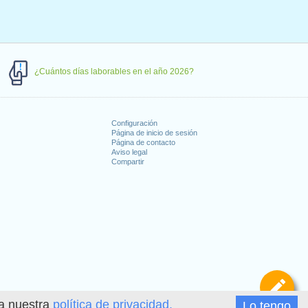
¿Cuántos días laborables en el año 2026?
Configuración
Página de inicio de sesión
Página de contacto
Aviso legal
Compartir
s
De
ea nuestra
política de privacidad.
Lo tengo