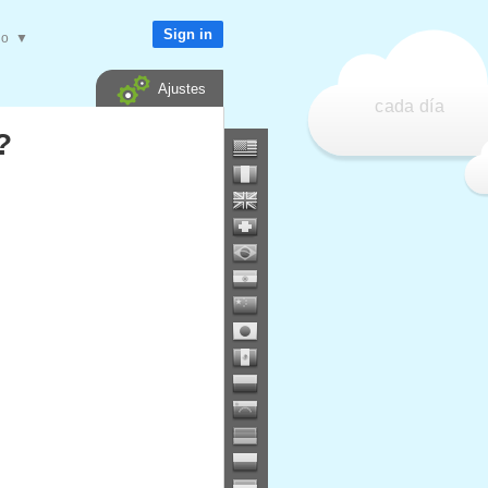
Sign in
do
▼
Ajustes
cada día
?