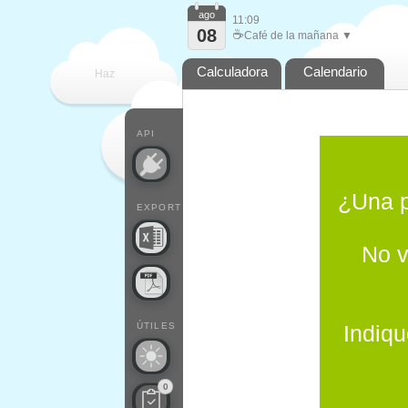
ago
11:09
08
☕
Café de la mañana ▼
Calculadora
Calendario
Haz
que
API
¿Una p
EXPORT
No v
ÚTILES
Indiqu
0