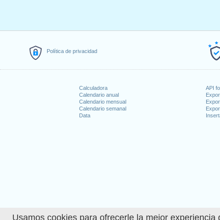
Política de privacidad
Calculadora
API f
Calendario anual
Expor
Calendario mensual
Expor
Calendario semanal
Expor
Data
Insert
Usamos cookies para ofrecerle la mejor experiencia d