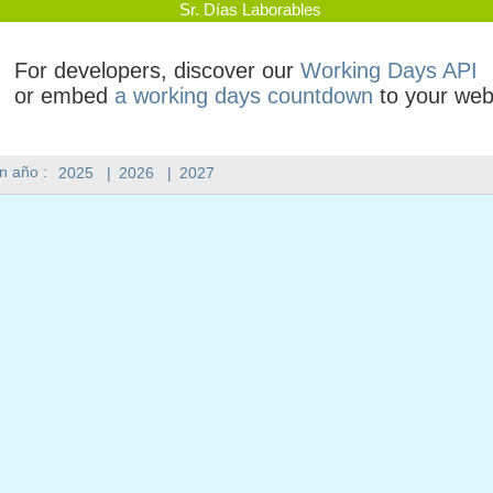
Sr. Días Laborables
For developers, discover our
Working Days API
or embed
a working days countdown
to your web
n año :
2025
|
2026
|
2027