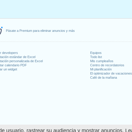
Pásate a Premium para eliminar anuncios y más
or developers
Equipos
tación estándar de Excel
Todo list
tación personalizada de Excel
Mis cumpleaños
tar calendario PDF
Centro de recordatorios
ar un widget
Mi planificación
El optimizador de vacacione
Café de la mañana
e usuario, rastrear su audiencia y mostrar anuncios. L