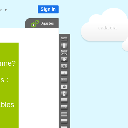
Sign in
do
▼
Ajustes
cada día
orme?
s :
ables