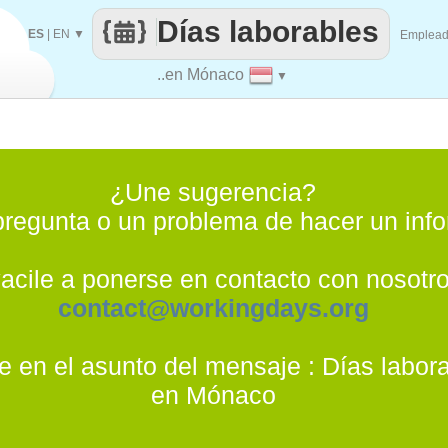
Días laborables
ES
|
EN
▼
Emplea
..en Mónaco
▼
¿Une sugerencia?
regunta o un problema de hacer un inf
acile a ponerse en contacto con nosotro
contact@workingdays.org
e en el asunto del mensaje : Días labor
en Mónaco