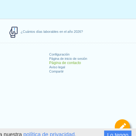
¿Cuántos días laborables en el año 2026?
Configuración
Página de inicio de sesión
Página de contacto
Aviso legal
Compartir
s
De
ea nuestra
política de privacidad.
Lo tengo