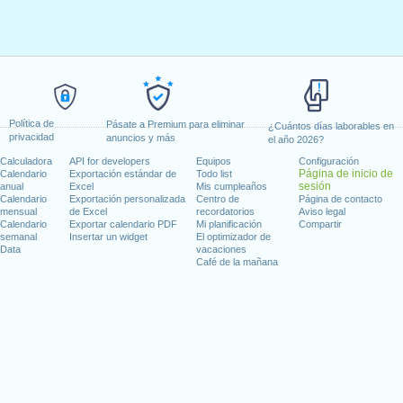
Política de
Pásate a Premium para eliminar
¿Cuántos días laborables en
privacidad
anuncios y más
el año 2026?
Calculadora
API for developers
Equipos
Configuración
Página de inicio de
Calendario
Exportación estándar de
Todo list
sesión
anual
Excel
Mis cumpleaños
Calendario
Exportación personalizada
Centro de
Página de contacto
mensual
de Excel
recordatorios
Aviso legal
Calendario
Exportar calendario PDF
Mi planificación
Compartir
semanal
Insertar un widget
El optimizador de
Data
vacaciones
Café de la mañana