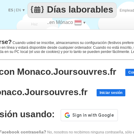
Días laborables
ES
|
EN
▼
Emplea
..en Mónaco
▼
Haz
rse?
que
Cuando usted se inscribe, almacenamos su configuración (festivos prefere
.) en línea y estará disponible desde cualquier ordenador. Cuando no está inscrito,
 en su PC local (el uso de cookies) y por lo tanto se pueden perder fácilmente. 
 con Monaco.Joursouvres.fr
Con
onaco.Joursouvres.fr
Iniciar sesión
sesión usando:
 Facebook contraseña?
No, nosotros no recibimos ninguna contraseña, sólo