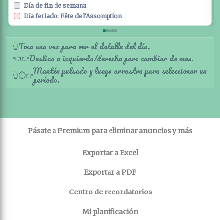
Día de fin de semana
Día feriado: Fête de l'Assomption
Toca una vez para ver el detalle del día.
👆
Desliza a izquierda/derecha para cambiar de mes.
👈
👉
Mantén pulsado y luego arrastra para seleccionar un
👆
⏱️
👉
período.
Pásate a Premium para eliminar anuncios y más
Exportar a Excel
Exportar a PDF
Centro de recordatorios
Mi planificación