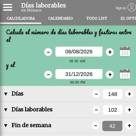
Días laborables
Sign in
en Mónaco
CALCULADORA
CALENDARIO
TODO LIST
EL OPT
Calcula el número de días laborables y festivos entre
el
-
+
y el
-
+
-
+
▼
Días
-
+
▼
Días laborables
-
+
▼
Fin de semana