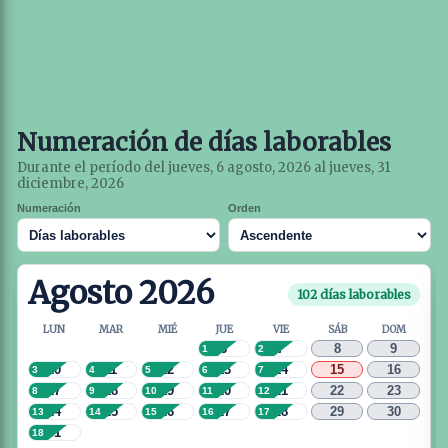
Numeración de días laborables
Durante el período del jueves, 6 agosto, 2026 al jueves, 31
diciembre, 2026
Numeración
Orden
Agosto 2026
102 días laborables
LUN
MAR
MIÉ
JUE
VIE
SÁB
DOM
6
7
8
9
1
2
10
11
12
13
14
15
16
3
4
5
6
7
17
18
19
20
21
22
23
8
9
10
11
12
24
25
26
27
28
29
30
13
14
15
16
17
31
18