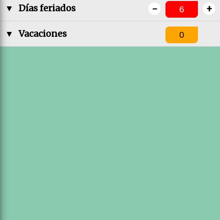
-
+
▼
Días feriados
▼
Vacaciones