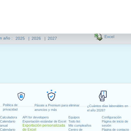
Excel
n año :
2025
|
2026
|
2027
Política de
Pásate a Premium para eliminar
¿Cuántos días laborables en
privacidad
anuncios y más
el año 2026?
Calculadora
API for developers
Equipos
Configuración
Calendario
Exportación estándar de Excel
Todo list
Página de inicio de
Exportación personalizada
anual
Mis cumpleaños
sesión
de Excel
Calendario
Centro de
Página de contacto