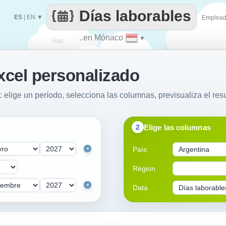
Días laborables
ES
|
EN
▼
Emplea
..en Mónaco
▼
Haz
xcel personalizado
que
: elige un período, selecciona las columnas, previsualiza el resu
Elige las columnas
2
País
+
Région
+
Data