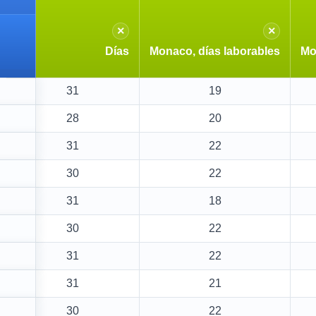
×
×
Días
Monaco, días laborables
Mo
31
19
28
20
31
22
30
22
31
18
30
22
31
22
31
21
30
22