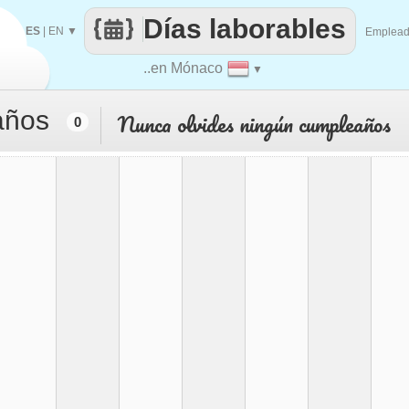
Días laborables
ES
|
EN
▼
Emplea
..en Mónaco
▼
años
Nunca olvides ningún cumpleaños
0