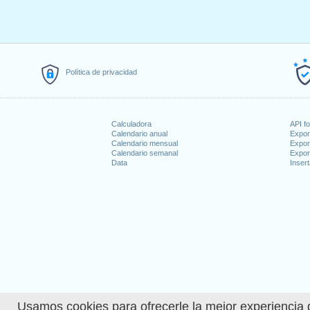
Política de privacidad
Calculadora
API f
Calendario anual
Expor
Calendario mensual
Expor
Calendario semanal
Expor
Data
Insert
Usamos cookies para ofrecerle la mejor experiencia d