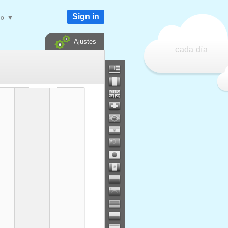
Sign in
do
▼
Ajustes
cada día