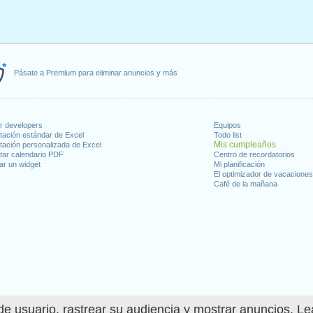
Pásate a Premium para eliminar anuncios y más
or developers
Equipos
tación estándar de Excel
Todo list
Mis cumpleaños
tación personalizada de Excel
tar calendario PDF
Centro de recordatorios
ar un widget
Mi planificación
El optimizador de vacacione
Café de la mañana
e usuario, rastrear su audiencia y mostrar anuncios. L