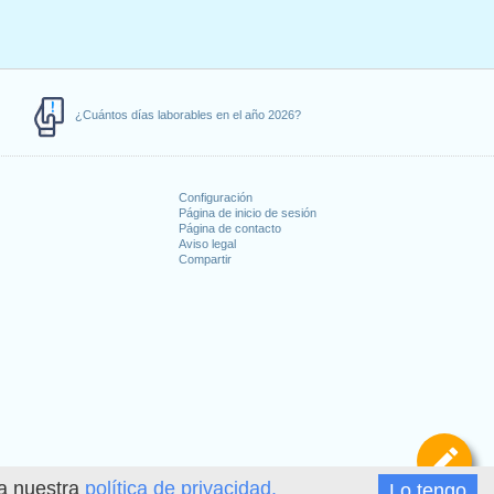
¿Cuántos días laborables en el año 2026?
Configuración
Página de inicio de sesión
Página de contacto
Aviso legal
Compartir
s
De
ea nuestra
política de privacidad.
Lo tengo