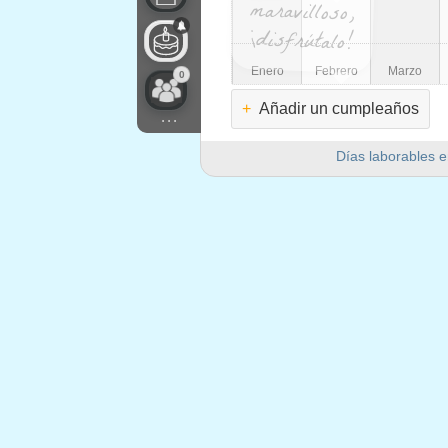
¡disfrútalo!
Enero
Febrero
Marzo
0
+
Añadir un cumpleaños
...
Días laborables e