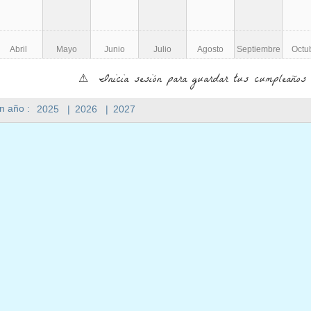
Abril
Mayo
Junio
Julio
Agosto
Septiembre
Octu
⚠ Inicia sesión para guardar tus cumpleaños 
n año :
2025
|
2026
|
2027