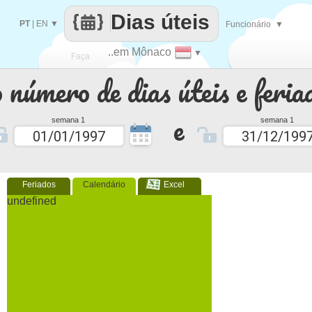
Dias úteis
PT
|
EN
▼
Funcionário
▼
..em Mônaco
▼
Faça
 número de dias úteis e feria
cada
e
semana 1
semana 1
Feriados
Calendário
Excel
undefined