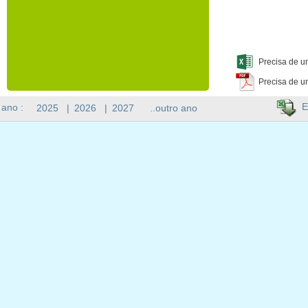
Precisa de u
Precisa de u
E
 ano :
2025
|
2026
|
2027
..outro ano