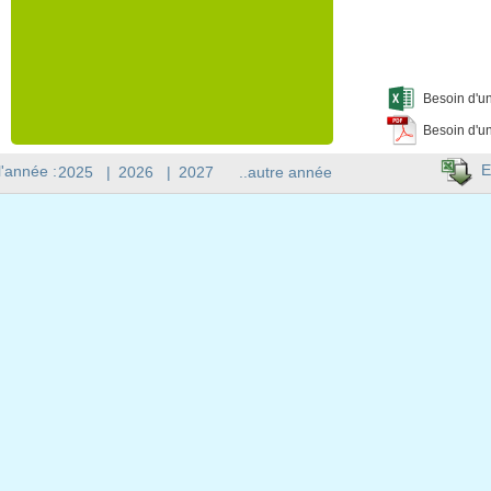
Besoin d'un
Besoin d'un
E
l'année :
2025
|
2026
|
2027
..autre année