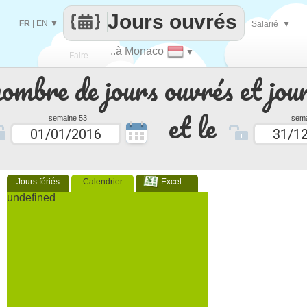
Jours ouvrés
FR
|
EN
▼
Salarié
▼
..à Monaco
▼
Faire
nombre de jours ouvrés et jour
que
et le
semaine 53
sema
Jours fériés
Calendrier
Excel
undefined