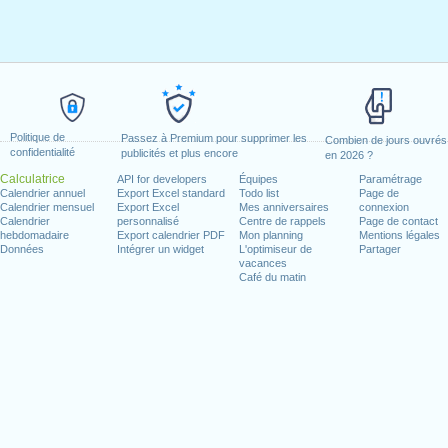
Politique de
Passez à Premium pour supprimer les
Combien de jours ouvrés
confidentialité
publicités et plus encore
en 2026 ?
Calculatrice
API for developers
Équipes
Paramétrage
Calendrier annuel
Export Excel standard
Todo list
Page de
Calendrier mensuel
Export Excel
Mes anniversaires
connexion
Calendrier
personnalisé
Centre de rappels
Page de contact
hebdomadaire
Export calendrier PDF
Mon planning
Mentions légales
Données
Intégrer un widget
L'optimiseur de
Partager
vacances
Café du matin