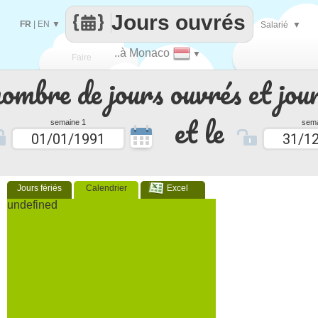
Jours ouvrés
FR
|
EN
▼
Salarié
▼
..à Monaco
▼
Faire
nombre de jours ouvrés et jour
que
et le
semaine 1
sema
Jours fériés
Calendrier
Excel
undefined