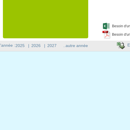
Besoin d'un
Besoin d'un
E
l'année :
2025
|
2026
|
2027
..autre année