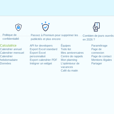
Politique de
Passez à Premium pour supprimer les
Combien de jours ouvrés
confidentialité
publicités et plus encore
en 2026 ?
Calculatrice
API for developers
Équipes
Paramétrage
Calendrier annuel
Export Excel standard
Todo list
Page de
Calendrier mensuel
Export Excel
Mes anniversaires
connexion
Calendrier
personnalisé
Centre de rappels
Page de contact
hebdomadaire
Export calendrier PDF
Mon planning
Mentions légales
Données
Intégrer un widget
L'optimiseur de
Partager
vacances
Café du matin