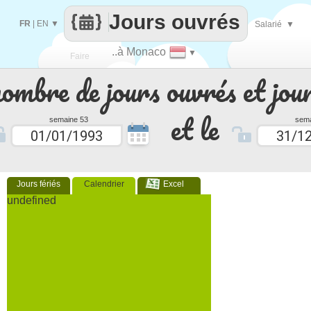
Jours ouvrés
FR
|
EN
▼
Salarié
▼
..à Monaco
▼
Faire
nombre de jours ouvrés et jour
que
et le
semaine 53
sema
Jours fériés
Calendrier
Excel
undefined