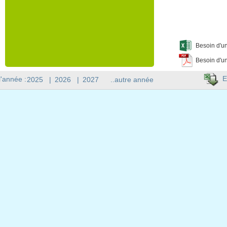
Besoin d'un
Besoin d'un
E
l'année :
2025
|
2026
|
2027
..autre année