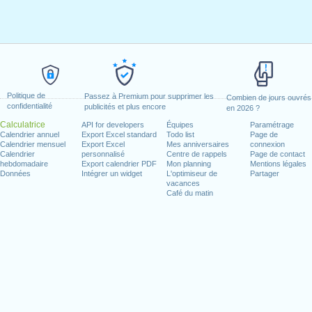
Politique de
Passez à Premium pour supprimer les
Combien de jours ouvrés
confidentialité
publicités et plus encore
en 2026 ?
Calculatrice
API for developers
Équipes
Paramétrage
Calendrier annuel
Export Excel standard
Todo list
Page de
Calendrier mensuel
Export Excel
Mes anniversaires
connexion
Calendrier
personnalisé
Centre de rappels
Page de contact
hebdomadaire
Export calendrier PDF
Mon planning
Mentions légales
Données
Intégrer un widget
L'optimiseur de
Partager
vacances
Café du matin