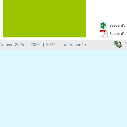
Besoin d'un
Besoin d'un
E
l'année :
2025
|
2026
|
2027
..autre année