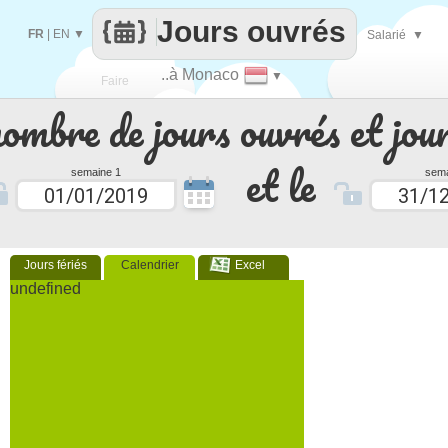
Jours ouvrés
FR
|
EN
▼
Salarié
▼
..à Monaco
▼
Faire
nombre de jours ouvrés et jour
que
et le
semaine 1
sema
Jours fériés
Calendrier
Excel
undefined