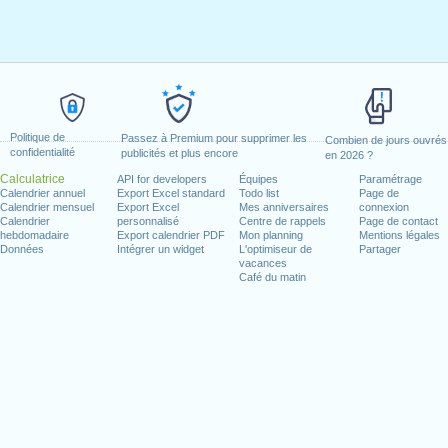
Politique de
Passez à Premium pour supprimer les
Combien de jours ouvrés
confidentialité
publicités et plus encore
en 2026 ?
Calculatrice
API for developers
Équipes
Paramétrage
Calendrier annuel
Export Excel standard
Todo list
Page de
Calendrier mensuel
Export Excel
Mes anniversaires
connexion
Calendrier
personnalisé
Centre de rappels
Page de contact
hebdomadaire
Export calendrier PDF
Mon planning
Mentions légales
Données
Intégrer un widget
L'optimiseur de
Partager
vacances
Café du matin